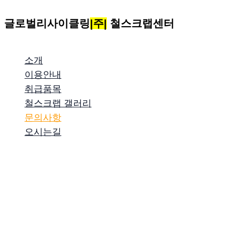
콘
글로벌리사이클링
|주|
철스크랩센터
텐
츠
로
소개
건
이용안내
너
취급품목
뛰
철스크랩 갤러리
기
문의사항
오시는길