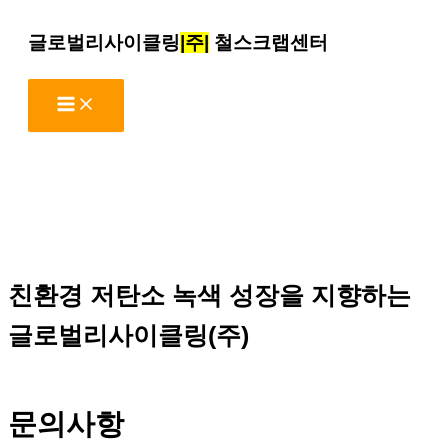
콘
글로벌리사이클링
|주|
철스크랩센터
텐
츠
로
건
너
뛰
기
친환경 저탄소 녹색 성장을 지향하는
글로벌리사이클링(주)
문의사항