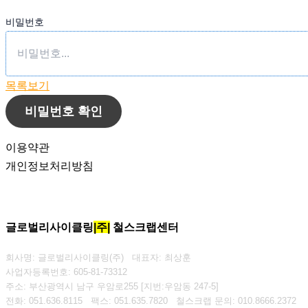
비밀번호
목록보기
비밀번호 확인
이용약관
개인정보처리방침
글로벌리사이클링
|주|
철스크랩센터
회사명: 글로벌리사이클링(주) 대표자: 최상훈
사업자등록번호: 605-81-73312
주소: 부산광역시 남구 우암로255 [지번:우암동 247-5]
전화: 051.636.8115
팩스: 051.635.7820
철스크랩 문의: 010.8666.2372