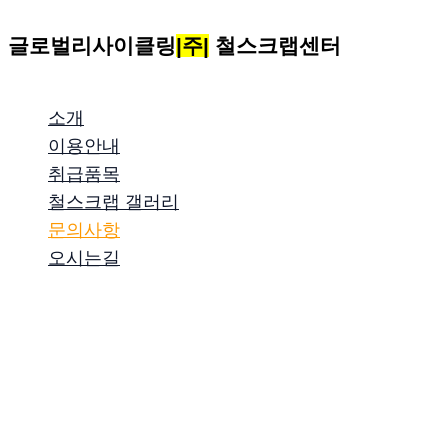
콘
글로벌리사이클링
|주|
철스크랩센터
텐
츠
로
소개
건
이용안내
너
취급품목
뛰
철스크랩 갤러리
기
문의사항
오시는길