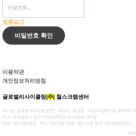
목록보기
비밀번호 확인
이용약관
개인정보처리방침
글로벌리사이클링
|주|
철스크랩센터
회사명: 글로벌리사이클링(주) 대표자: 최상훈
사업자등록번호: 605-81-73
주소: 부산광역시 남구 우암로255 [지번:우암동 247-5]
전화: 051.636.8115
팩스: 051.635.7820
철스크랩 문의: 010.8666.2372
Copy