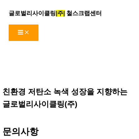
콘
글로벌리사이클링
|주|
철스크랩센터
텐
츠
로
건
너
뛰
기
친환경 저탄소 녹색 성장을 지향하는
글로벌리사이클링(주)
문의사항