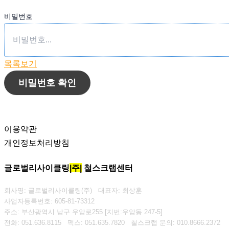
비밀번호
목록보기
비밀번호 확인
이용약관
개인정보처리방침
글로벌리사이클링
|주|
철스크랩센터
회사명: 글로벌리사이클링(주) 대표자: 최상훈
사업자등록번호: 605-81-73312
주소: 부산광역시 남구 우암로255 [지번:우암동 247-5]
전화: 051.636.8115
팩스: 051.635.7820
철스크랩 문의: 010.8666.2372