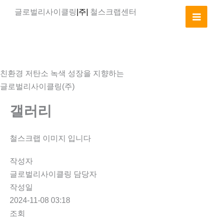
콘
글로벌리사이클링
|주|
철스크랩센터
텐
츠
로
건
너
친환경 저탄소 녹색 성장을 지향하는
뛰
글로벌리사이클링(주)
기
갤러리
철스크랩 이미지 입니다
작성자
글로벌리사이클링 담당자
작성일
2024-11-08 03:18
조회