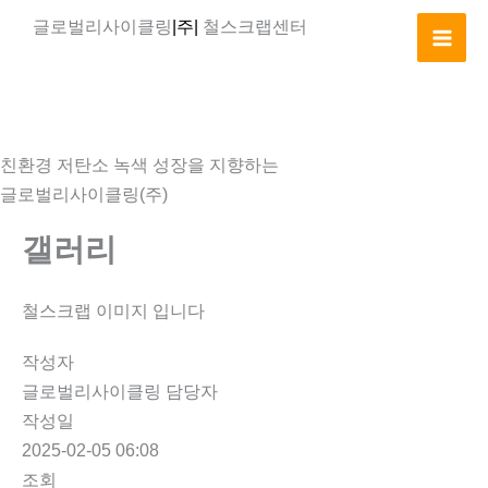
콘
글로벌리사이클링
|주|
철스크랩센터
텐
츠
로
건
너
친환경 저탄소 녹색 성장을 지향하는
뛰
글로벌리사이클링(주)
기
갤러리
철스크랩 이미지 입니다
작성자
글로벌리사이클링 담당자
작성일
2025-02-05 06:08
조회