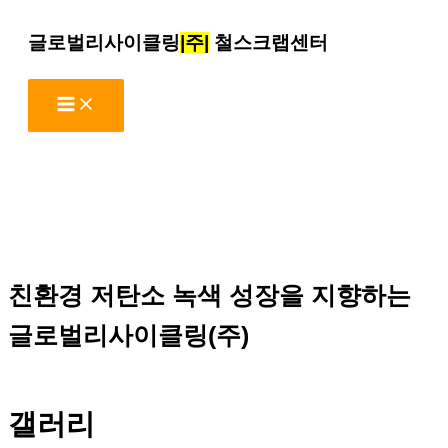
콘
글로벌리사이클링
|주|
철스크랩센터
텐
츠
로
건
너
뛰
기
친환경 저탄소 녹색 성장을 지향하는
글로벌리사이클링(주)
갤러리